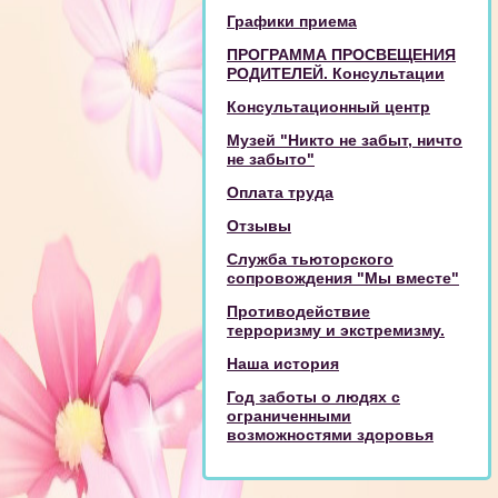
Графики приема
ПРОГРАММА ПРОСВЕЩЕНИЯ
РОДИТЕЛЕЙ. Консультации
Консультационный центр
Музей "Никто не забыт, ничто
не забыто"
Оплата труда
Отзывы
Служба тьюторского
сопровождения "Мы вместе"
Противодействие
терроризму и экстремизму.
Наша история
Год заботы о людях с
ограниченными
возможностями здоровья