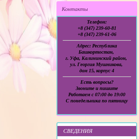
Контакты
Телефон:
+8 (347) 239-60-81
+8 (347) 239-61-06
Адрес:
Республика
Башкортостан,
г. Уфа, Калининский район,
ул. Георгия Мушникова,
дом 15, корпус 4
Есть вопросы?
Звоните и пишите
Работаем с 07:00 до 19:00
C понедельника по пятницу
СВЕДЕНИЯ