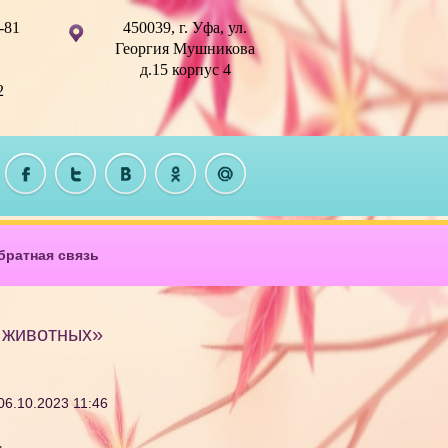
-81
450039, г. Уфа, ул.
Георгия Мушникова
д.15 корпус 4
2
братная связь
 животных»
06.10.2023 11:46