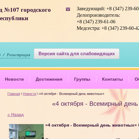
д №107 городского
Заведующий: +8 (347) 239-60
Делопроизводитель:
Республики
+8 (347) 239-61-06
Медсестра: +8 (347) 239-60-4
Версия сайта для слабовидящих
д / Регистрация
Новости
Достижения
Группы
Контакты
О
Главная
\
Новости
\ «4 октября - Всемирный день животных»
«4 октября - Всемирный день
« Назад
«4 октября - Всемирный день животных»