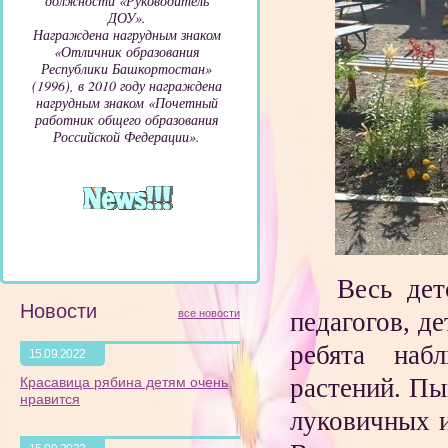
должности «Руководитель
ДОУ».
Награждена нагрудным знаком
«Отличник образования
Республики Башкортостан»
(1996), в 2010 году награждена
нагрудным знаком «Почетный
работник общего образования
Российской Федерации».
Весь дет
Новости
педагогов, д
все новости
ребята набл
15.09.2022
растений. Пы
Красавица рябина детям очень
нравится
луковичных и