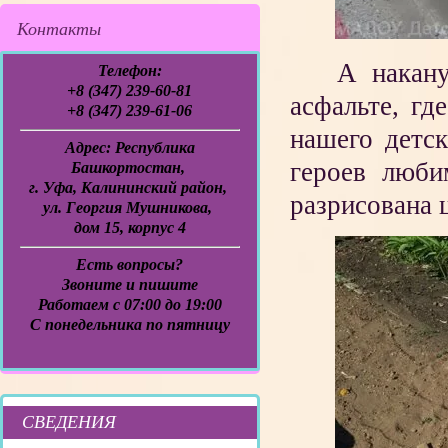
Контакты
А накану
Телефон:
+8 (347) 239-60-81
асфальте, гд
+8 (347) 239-61-06
нашего детск
Адрес:
Республика
героев люби
Башкортостан,
г. Уфа, Калининский район,
разрисована 
ул. Георгия Мушникова,
дом 15, корпус 4
Есть вопросы?
Звоните и пишите
Работаем с 07:00 до 19:00
C понедельника по пятницу
СВЕДЕНИЯ