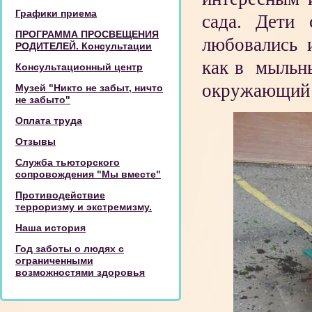
Графики приема
сада. Дети 
ПРОГРАММА ПРОСВЕЩЕНИЯ
любовались 
РОДИТЕЛЕЙ. Консультации
как в мыльны
Консультационный центр
окружающий 
Музей "Никто не забыт, ничто
не забыто"
Оплата труда
Отзывы
Служба тьюторского
сопровождения "Мы вместе"
Противодействие
терроризму и экстремизму.
Наша история
Год заботы о людях с
ограниченными
возможностями здоровья