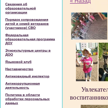
« Назад
Сведения об
образовательной
организации
Порядок сопровождения
детей и семей ветеранов
(участников) СВО
Федеральная
образовательная программа
ДОУ
Этнокультурные центры в
ДОО
Языковой клуб
Наставничество
Антиковидный инспектор
Антикоррупционная
деятельность
Увлекат
Политика в области
воспитанник
обработки персональных
данных