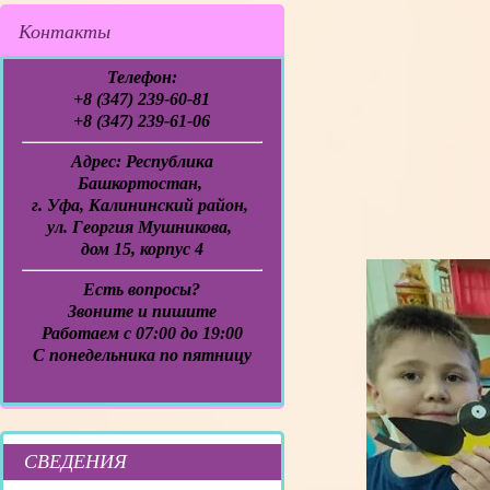
Контакты
Телефон:
+8 (347) 239-60-81
+8 (347) 239-61-06
Адрес:
Республика
Башкортостан,
г. Уфа, Калининский район,
ул. Георгия Мушникова,
дом 15, корпус 4
Есть вопросы?
Звоните и пишите
Работаем с 07:00 до 19:00
C понедельника по пятницу
СВЕДЕНИЯ