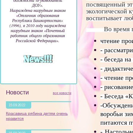
должности «Руководитель
посвященный это
ДОУ».
экологической к
Награждена нагрудным знаком
«Отличник образования
воспитывает люб
Республики Башкортостан»
(1996), в 2010 году награждена
Во время про
нагрудным знаком «Почетный
работник общего образования
чтение про
Российской Федерации».
- рассматр
- беседа н
- дидактич
- чтение п
- рисовани
Новости
все новости
- Беседа «
-Обсуждени
15.09.2022
воробьи зи
Красавица рябина детям очень
нравится
питаются п
- Настольн