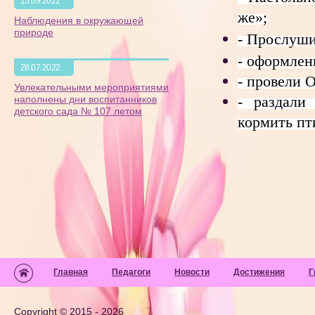
15.09.2022
же»;
Наблюдения в окружающей
природе
- Прослуши
- оформлен
28.07.2022
- провели 
Увлекательными мероприятиями
- раздали
наполнены дни воспитанников
детского сада № 107 летом
кормить пт
Главная
Педагоги
Новости
Достижения
Г
Copyright © 2015 - 2026