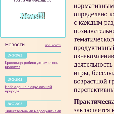
Российской Федерации».
нормативным
определено к
с каждым раз
познавательн
тематическог
Новости
все новости
продуктивный
ознакомлению
15.09.2022
Красавица рябина детям очень
деятельность
нравится
игры, беседы
возрастной г
15.09.2022
Наблюдения в окружающей
перспективны
природе
Практическа
28.07.2022
заключается 
Увлекательными мероприятиями