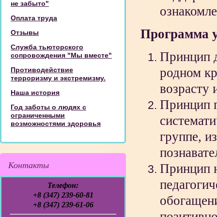
не забыто"
ознакомле
Оплата труда
Программа 
Отзывы
Служба тьюторского
Принцип д
сопровождения "Мы вместе"
родном кр
Противодействие
терроризму и экстремизму.
возрасту 
Наша история
Принцип п
Год заботы о людях с
ограниченными
системати
возможностями здоровья
группе, и
познавате
Контакты
Принцип 
педагогич
Телефон:
+8 (347) 239-60-81
обогащени
+8 (347) 239-61-06
позитивно