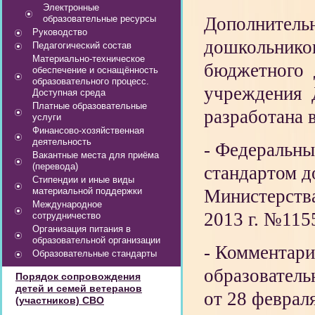
Электронные
образовательные ресурсы
Дополнитель
Руководство
дошкольнико
Педагогический состав
Материально-техническое
бюджетного 
обеспечение и оснащённость
образовательного процесс.
учреждения Д
Доступная среда
Платные образовательные
разработана в
услуги
Финансово-хозяйственная
деятельность
- Федеральны
Вакантные места для приёма
(перевода)
стандартом д
Стипендии и иные виды
материальной поддержки
Министерства
Международное
2013 г. №115
сотрудничество
Организация питания в
образовательной организации
- Комментари
Образовательные стандарты
образователь
Порядок сопровождения
детей и семей ветеранов
от 28 феврал
(участников) СВО