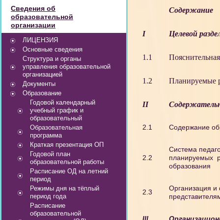
Сведения об
Содержание
образовательной
организации
I
Целевой разде
ЛИЦЕНЗИЯ
Основные сведения
1.1
Пояснительная
Структура и органы
управления образовательной
организацией
1.2
Планируемые р
Документы
Образование
Годовой календарный
II
Содержательн
учебный график и
образовательный
2.1
Содержание обр
Образовательная
программа
Краткая презентация ОП
Система педаго
Годовой план
2.2
планируемых р
образовательной работы
образования
Расписание ОД на летний
период
Организация и
Режимы дня на тёплый
2.3
период года
представителям
Расписание
образовательной
III
.
Организацион