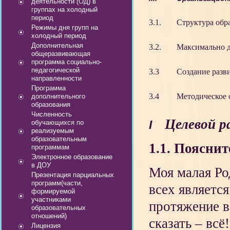
деятельности (ОД) в
группах на холодный
период
3.1.
Структура обр
Режимы дня групп на
холодный период
Дополнительная
3.2.
Максимально д
общеразвивающая
программа социально-
педагогической
3.3
Создание разв
направленности
Программа
3.4
Методическое 
дополнительного
образования
Численность
Целевой р
I
обучающихся по
реализуемым
образовательным
1.1. Поясни
программам
Электронное образование
в ДОУ
Моя малая Ро
Презентация парциальных
программ(части,
всех является
формируемой
участниками
протяжение в
образовательных
отношений)
сказать – всё!
Лицензия