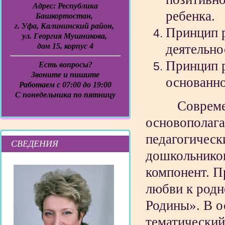
Адрес:
Республика
ребенка.
Башкортостан,
г. Уфа, Калининский район,
Принцип р
ул. Георгия Мушникова,
дом 15, корпус 4
деятельно
Принцип р
Есть вопросы?
Звоните и пишите
основанно
Работаем с 07:00 до 19:00
C понедельника по пятницу
Современны
основополага
педагогическ
СВЕДЕНИЯ
дошкольнико
компонент. П
любви к родн
Родины». В о
тематический