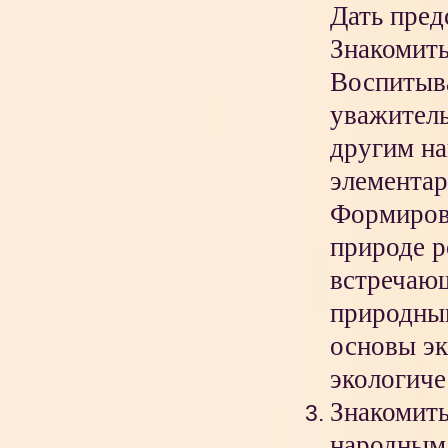
Дать пред
Знакомить
Воспитыва
уважитель
другим на
элемента
Формирова
природе р
встречаю
природны
основы эк
экологиче
Знакомить
народным