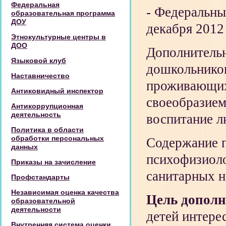
Федеральная
- Федеральны
образовательная программа
ДОУ
декабря 2012 
Этнокультурные центры в
ДОО
Дополнительн
Языковой клуб
дошкольников
Наставничество
проживающих 
Антиковидный инспектор
своеобразием
Антикоррупционная
деятельность
воспитание л
Политика в области
обработки персональных
Содержание 
данных
психофизиоло
Приказы на зачисление
санитарных н
Профстандарты
Независимая оценка качества
Цель допол
образовательной
деятельности
детей интере
Внутренняя система оценки