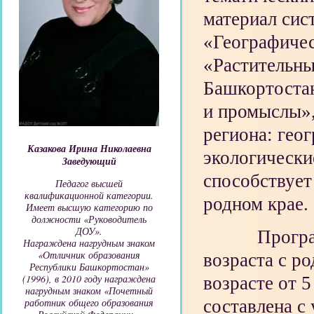
материал сис
«Географичес
«Растительн
Башкортостан
и промыслы»
региона: гео
Казакова Ирина Николаевна
экологически
Заведующий
способствует
Педагог высшей
квалификационной категории.
родном крае.
Имеет высшую категорию по
должности «Руководитель
ДОУ».
Программа 
Награждена нагрудным знаком
«Отличник образования
возраста с р
Республики Башкортостан»
(1996), в 2010 году награждена
возрасте от 5
нагрудным знаком «Почетный
работник общего образования
составлена с