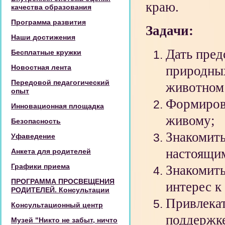
краю.
качества образования
Программа развития
Задачи:
Наши достижения
Дать пред
Бесплатные кружки
Новостная лента
природных
Передовой педагогический
животном 
опыт
Формирова
Инновационная площадка
живому;
Безопасность
Знакомить
Уфаведение
настоящим
Анкета для родителей
Графики приема
Знакомить
ПРОГРАММА ПРОСВЕЩЕНИЯ
интерес к
РОДИТЕЛЕЙ. Консультации
Привлекат
Консультационный центр
поддержке
Музей "Никто не забыт, ничто