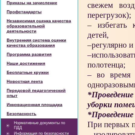
Приказы на зачисление
свежем возд
Профстандарты
перегрузок);
Независимая оценка качества
– избегать 
образовательной
деятельности
детей,
Внутренняя система оценки
–регулярно и
качества образования
–использов
Программа развития
полотенца;
Наши достижения
Бесплатные кружки
– во время 
Новостная лента
одноразовыми
Передовой педагогический
*Проведение
опыт
уборки поме
Инновационная площадка
*Проведение
Безопасность
При первых п
Нормативные документы по
ПДД
– изолировать
Информация по безопасности