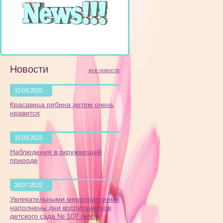
Новости
все новости
15.09.2022
Красавица рябина детям очень
нравится
15.09.2022
Наблюдения в окружающей
природе
28.07.2022
Увлекательными мероприятиями
наполнены дни воспитанников
детского сада № 107 летом