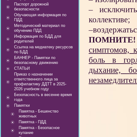
Паспорт дорожной
– исключить
безопасности
Обучающая информация по
коллективе;
ПДД
Методический материал по
–воздержатьс
обучению ПДД
Информация по БДД для
ПОМНИТЕ
родителей
Ссылка на медиатеку ресурсов
симптомов, к
по БДД
боль в горл
БАННЕР - Памятки по
безопасному движению
дыхание, б
СТАТЬИ
Приказ о назначении
незамедлител
ответственного лица за
профилактику ДДТТ в 2025-
2026 учебном году
Безопасность в весенне время
года
Памятки
Памятка - Бешенство
животных
Памятка - ПДД
Памятка - Безопасное
купание