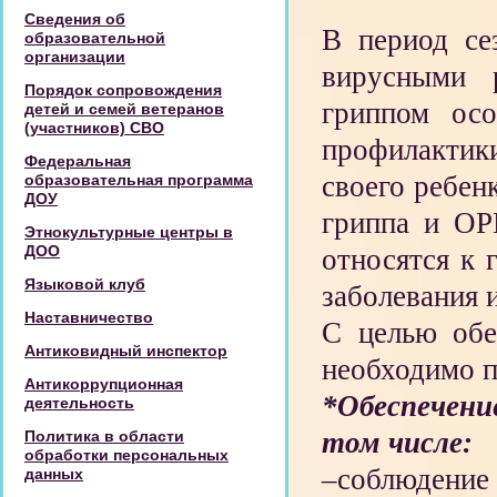
Сведения об
В период се
образовательной
организации
вирусными 
Порядок сопровождения
гриппом ос
детей и семей ветеранов
(участников) СВО
профилактик
Федеральная
своего ребен
образовательная программа
ДОУ
гриппа и ОР
Этнокультурные центры в
ДОО
относятся к 
Языковой клуб
заболевания 
Наставничество
С целью обе
Антиковидный инспектор
необходимо 
Антикоррупционная
*Обеспечени
деятельность
том числе:
Политика в области
обработки персональных
–соблюдение 
данных