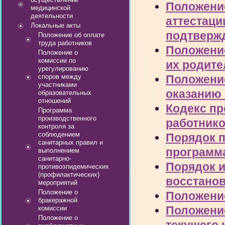
Положение
медицинской
деятельности
аттестаци
Локальные акты
подтверж
Положение об оплате
труда работников
Положени
Положение о
комиссии по
их родите
урегулированию
споров между
Положение
участниками
оказанию 
образовательных
отношений
Кодекс пр
Программа
производственного
работник
контроля за
соблюдением
Порядок п
санитарных правил и
программ
выполнением
санитарно-
Порядок и
противоэпидемических
(профилактических)
восстано
мероприятий
Положение о
Положени
бракеражной
Положение
комиссии
Положение о