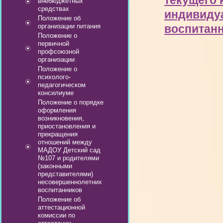
текущего 
внебюджетных
средствах
индивидуа
Положение об
организации питания
воспитан
Положение о
первичной
профсоюзной
организации
Положение о
психолого-
педагогическом
консилиуме
Положение о порядке
оформления
возникновения,
приостановления и
прекращения
отношений между
МАДОУ Детский сад
№107 и родителями
(законными
представителями)
несовершеннолетних
воспитанников
Положение об
аттестационной
комиссии по