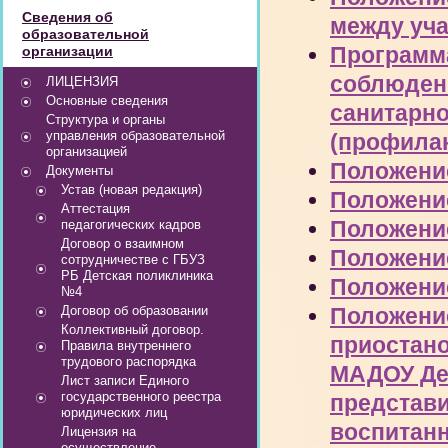
Сведения об
между уч
образовательной
Программа
организации
соблюден
ЛИЦЕНЗИЯ
Основные сведения
санитарн
Структура и органы
управления образовательной
(профилак
организацией
Положени
Документы
Устав (новая редакция)
Положени
Аттестация
Положение
педагогических кадров
Договор о взаимном
Положени
сотрудничестве с ГБУЗ
РБ Детская поликлиника
Положение
№4
Договор об образовании
Положени
Коллективный договор.
приостан
Правила внутреннего
трудового распорядка
МАДОУ Де
Лист записи Единого
государственного реестра
представ
юридических лиц
воспитан
Лицензия на
осуществление