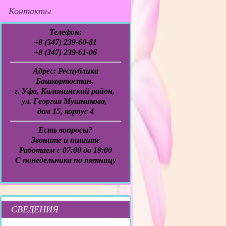
Контакты
Телефон:
+8 (347) 239-60-81
+8 (347) 239-61-06
Адрес:
Республика
Башкортостан,
г. Уфа, Калининский район,
ул. Георгия Мушникова,
дом 15, корпус 4
Есть вопросы?
Звоните и пишите
Работаем с 07:00 до 19:00
C понедельника по пятницу
СВЕДЕНИЯ