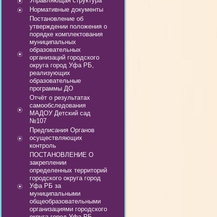
Управляющая структура
Нормативные документы
Постановление об
утверждении положения о
порядке комплектования
муниципальных
образовательных
организаций городского
округа город Уфа РБ,
реализующих
образовательные
программы ДО
Отчёт о результатах
самообследования
МАДОУ Детский сад
№107
Предписания Органов
осуществляющих
контроль
ПОСТАНОВЛЕНИЕ О
закреплении
определенных территорий
городского округа город
Уфа РБ за
муниципальными
общеобразовательными
организациями городского
округа город Уфа РБ